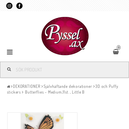
0
DEKORATIONER
Självhäftande dekorationer
3D och Puffy
stickers
Butterflies - Medium,11st. , Little B