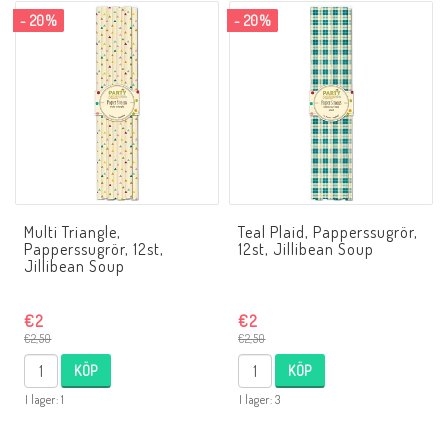
- 20%
- 20%
Multi Triangle,
Teal Plaid, Papperssugrör,
Papperssugrör, 12st,
12st, Jillibean Soup
Jillibean Soup
€2
€2
€2,50
€2,50
KÖP
KÖP
I lager: 1
I lager: 3