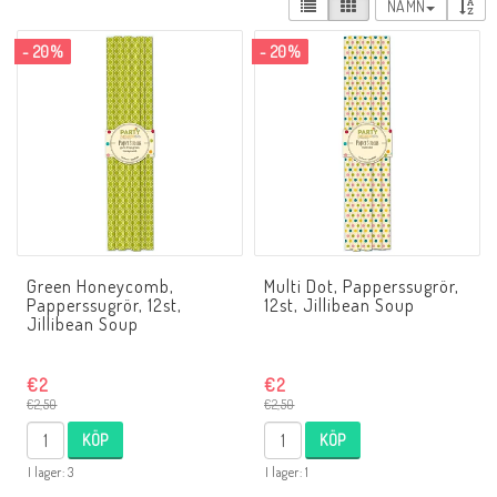
NAMN
- 20%
- 20%
Green Honeycomb,
Multi Dot, Papperssugrör,
Papperssugrör, 12st,
12st, Jillibean Soup
Jillibean Soup
€2
€2
€2,50
€2,50
KÖP
KÖP
I lager: 3
I lager: 1