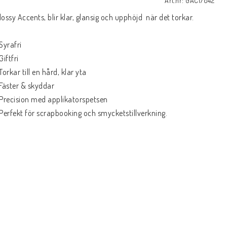
Art.nr: GAC17042
lossy Accents, blir klar, glansig och upphöjd  när det torkar.  

Syrafri 

Giftfri

 Torkar till en hård, klar yta

 Fäster & skyddar

 Precision med applikatorspetsen

 Perfekt för scrapbooking och smycketstillverkning. 